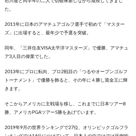
石川遼と同学年の二人で切磋琢磨しながら成長してきまし
る
た。
ポ
テ
ン
2011年に日本のアマチュアゴルフ選手で初めて「マスター
シ
ズ」に出場すると、最年少で予選を突破。
ャ
ル
が
同年、「三井住友VISA太平洋マスターズ」で優勝、アマチュ
あ
ア3人目の偉業でした。
る
2013年にプロに転向、プロ2戦目の「つるやオープンゴルフ
トーナメント」で優勝を飾ると、その年に４勝し賞金王に輝
きます。
そこからアメリカに主戦場を移し、これまでに日本ツアー8
勝、アメリカPGAツアー5勝をあげています。
2019年9月の世界ランキングで27位、オリンピックゴルフラ
ンキングでは14位につけていて、日本人の中ではでは圧倒的