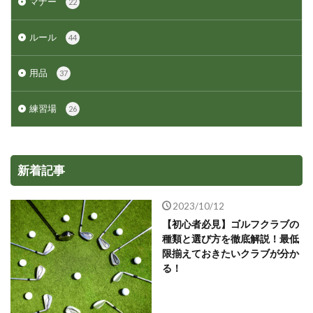
マナー
22
ルール
44
用品
37
練習場
26
新着記事
2023/10/12
【初心者必見】ゴルフクラブの
種類と選び方を徹底解説！最低
限揃えておきたいクラブが分か
る！