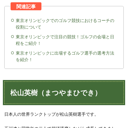
5
石川
遼
（い
東京オリンピックでのゴルフ競技におけるコーチの
しか
役割について
わり
ょ
東京オリンピックで注目の競技！ゴルフの会場と日
う）
程をご紹介！
6
東京オリンピックに出場するゴルフ選手の選考方法
ど
を紹介！
の
選
手
も
優
勝
松山英樹（まつやまひでき）
争
い
に
食
日本人の世界ランクトップが松山英樹選手です。
い
込
め