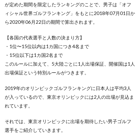
（ま
が定めた期間を限定したランキングのことで、男子は「オフ
つや
ィシャル世界ゴルフランキング」をもとに2018年07月01日か
まひ
で
ら2020年06月22日の期間で算出されます。
き）
3
【各国の代表選手と人数の決まり方】
今平
・1位〜15位以内は1カ国につき4名まで
周吾
・15位以下は1カ国2名まで
（い
まひ
このルールに加えて、5大陸ごとに1人出場保証、開催国は1人
らし
出場保証という特別ルールがつきます。
ゅう
ご）
2019年のオリンピックゴルフランキングに日本人は平均3人
4
小平
が入っているので、東京オリンピックには2人の出場が見込ま
智
れています。
（こ
だい
らさ
それでは、東京オリンピックに出場を期待したい男子ゴルフ
と
選手をご紹介していきます。
し）