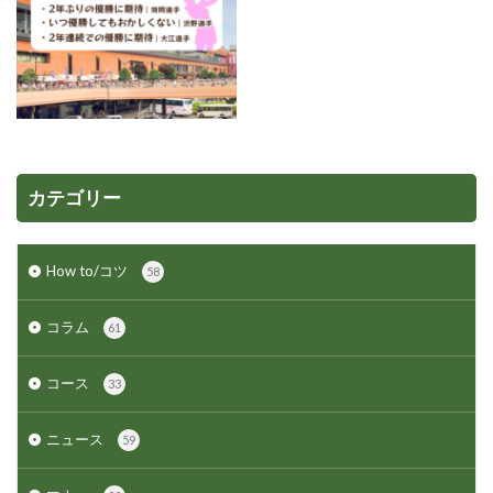
カテゴリー
How to/コツ
58
コラム
61
コース
33
ニュース
59