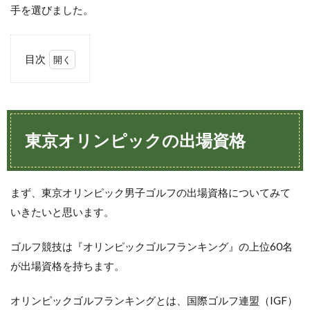
手を選びました。
目次
1
東
京
オ
リ
東京オリンピックの出場資格
ン
ピ
ッ
ク
まず、東京オリンピック男子ゴルフの出場資格についてみて
の
出
いきたいと思います。
場
資
ゴルフ競技は『オリンピックゴルフランキング』の上位60名
格
が出場資格を持ちます。
2
松山
オリンピックゴルフランキングとは、国際ゴルフ連盟（IGF）
英樹