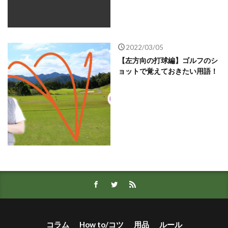
2022/03/05
【左方向の打球編】ゴルフのシ
ョットで覚えておきたい用語！
コラム
How to/コツ
用品
ルール