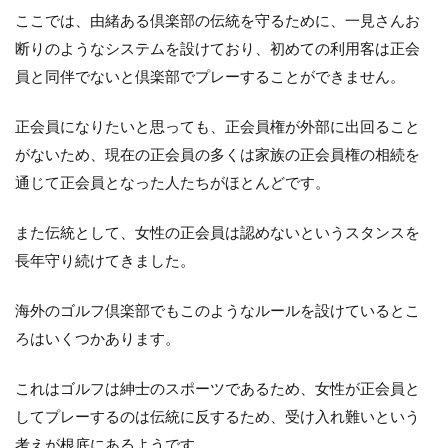
ルフ
ここでは、由緒ある倶楽部の伝統を守るために、一見さんお
に注
断りのようなシステムを設けており、初めての利用客は正会
目し
よ
員と同伴でないと倶楽部でプレーすることができません。
う！
正会員になりたいと思っても、正会員権が外部に出回ること
がないため、現在の正会員の多くは家族の正会員権の相続を
通じて正会員となった人たちがほとんどです。
また伝統として、女性の正会員は認めないというスタンスを
長年守り続けてきました。
海外のゴルフ倶楽部でもこのようなルールを設けているとこ
ろはいくつかあります。
これはゴルフは紳士のスポーツであるため、女性が正会員と
してプレーするのは伝統に反するため、受け入れ難いという
考えが根底にあるようです。