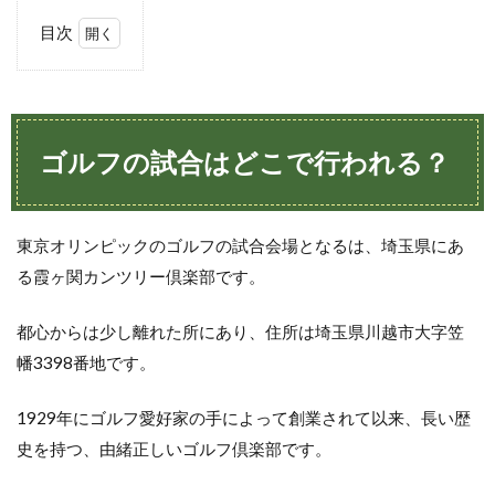
目次
1
ゴル
フの
試合
はど
ゴルフの試合はどこで行われる？
こで
行わ
れ
る？
東京オリンピックのゴルフの試合会場となるは、埼玉県にあ
2
る霞ヶ関カンツリー倶楽部です。
霞
ヶ
都心からは少し離れた所にあり、住所は埼玉県川越市大字笠
関
カ
幡3398番地です。
ン
ツ
1929年にゴルフ愛好家の手によって創業されて以来、長い歴
リ
ー
史を持つ、由緒正しいゴルフ倶楽部です。
倶
楽