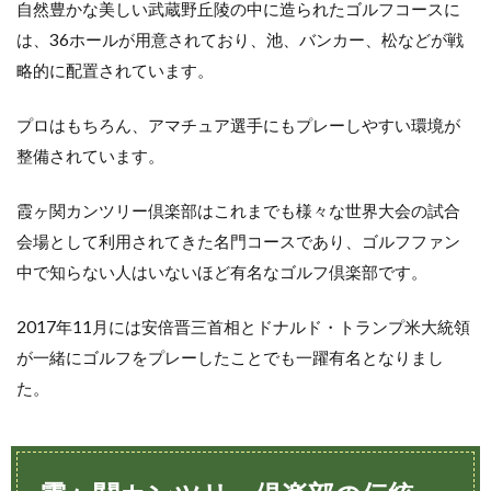
自然豊かな美しい武蔵野丘陵の中に造られたゴルフコースに
部
の
は、36ホールが用意されており、池、バンカー、松などが戦
伝
略的に配置されています。
統
3
プロはもちろん、アマチュア選手にもプレーしやすい環境が
時
代
整備されています。
と
と
霞ヶ関カンツリー倶楽部はこれまでも様々な世界大会の試合
も
に
会場として利用されてきた名門コースであり、ゴルフファン
変
中で知らない人はいないほど有名なゴルフ倶楽部です。
化
す
る
2017年11月には安倍晋三首相とドナルド・トランプ米大統領
ゴ
が一緒にゴルフをプレーしたことでも一躍有名となりまし
ル
フ
た。
倶
楽
部
4