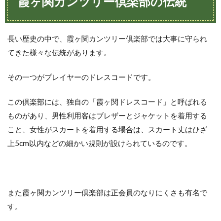
霞ヶ関カンツリー倶楽部の伝統
東
京
オ
リ
長い歴史の中で、霞ヶ関カンツリー倶楽部では大事に守られ
ン
てきた様々な伝統があります。
ピ
ッ
ク
その一つがプレイヤーのドレスコードです。
の
ゴ
ル
この倶楽部には、独自の「霞ヶ関ドレスコード」と呼ばれる
フ
ものがあり、男性利用客はブレザーとジャケットを着用する
の
試
こと、女性がスカートを着用する場合は、スカート丈はひざ
合
上5cm以内などの細かい規則が設けられているのです。
日
程
5
東京
また霞ヶ関カンツリー倶楽部は正会員のなりにくさも有名で
オリ
ンピ
す。
ック
はゴ