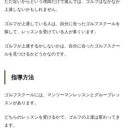
ただ近いからという理由だけで選んでは、ゴルフはなかなか
が
上達しないかもしれません。
上
達
す
ゴルフが上達している人は、自分に合ったゴルフスクールを
る
人
探して、レッスンを受けている人が多くいます。
と
し
ゴルフが上達するかしないかは、自分に合ったゴルフスクー
な
い
ルを見つけるかどうかなのです。
人
の
違
い
指導方法
ゴルフスクールには、マンツーマンレッスンとグループレッ
スンがあります。
どちらのレッスンを受けるかで、ゴルフの上達は変わってき
ます。