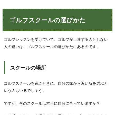
ゴ
ル
フ
ス
ゴルフスクールの選びかた
ク
ー
ル
の
ゴルフレッスンを受けていて、ゴルフが上達する人としない
選
び
人の違いは、ゴルフスクールの選びかたにあるのです。
か
た
2
スクールの場所
道
具
の
ゴルフスクールを選ぶときに、自分の家から近い所を選ぶと
違
い
いう人もいるでしょう。
3
ですが、そのスクールは本当に自分に合っていますか？
ゴ
ル
フ