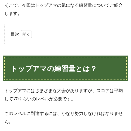
そこで、今回はトップアマの気になる練習量についてご紹介
します。
目次
1
トッ
プア
マの
練習
トップアマの練習量とは？
量と
は？
2
トップアマにはさまざまな大会がありますが、スコアは平均
練習
次第
して70くらいのレベルが必要です。
でト
ップ
このレベルに到達するには、かなり努力しなければなりませ
アマ
にな
ん。
れ
る？