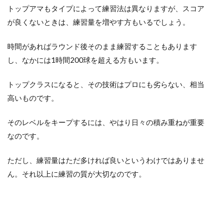
トップアマもタイプによって練習法は異なりますが、スコア
3
が良くないときは、練習量を増やす方もいるでしょう。
上達
する
には
時間があればラウンド後そのまま練習することもあります
どの
し、なかには1時間200球を超える方もいます。
よう
に練
習す
トップクラスになると、その技術はプロにも劣らない、相当
れば
高いものです。
良
い？
そのレベルをキープするには、やはり日々の積み重ねが重要
4
なのです。
ト
ッ
プ
ただし、練習量はただ多ければ良いというわけではありませ
ア
ん。それ以上に練習の質が大切なのです。
マ
チ
ュ
ア
は