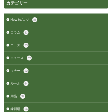
カテゴリー
How to/コツ
58
コラム
61
コース
33
ニュース
59
マナー
22
ルール
44
用品
37
練習場
26