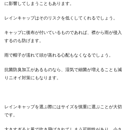
に影響してしまうこともあります。
意
点
レインキャップはそのリスクを低くしてくれるでしょう。
4
雨
の
キャップに後布が付いているものであれば、襟から雨が侵入
日
するのも防げます。
は
気
負
雨で帽子が濡れて頭が蒸れる心配もなくなるでしょう。
わ
ず
抗菌防臭加工があるものなら、湿気で細菌が増えることも減
気
楽
りニオイ対策にもなります。
な
気
持
ち
で
レインキャップを選ぶ際にはサイズを慎重に選ぶことが大切
プ
レ
です。
イ
を
大きすぎると風で吹き飛ばされてしまう可能性があり、小さ