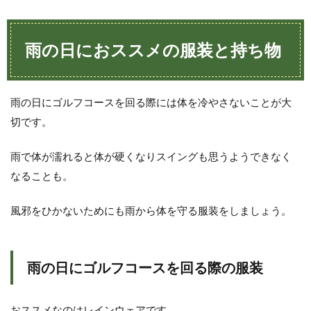
雨
の
日
に
雨の日におススメの服装と持ち物
お
ス
ス
メ
雨の日にゴルフコースを回る際には体を冷やさないことが大
の
服
切です。
装
と
雨で体が濡れると体が硬くなりスイングも思うようできなく
持
ち
なることも。
物
2
風邪をひかないためにも雨から体を守る服装をしましょう。
雨
の
日
で
雨の日にゴルフコースを回る際の服装
も
ス
コ
おススメなのはレインウェアです。