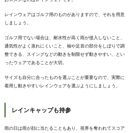
ア
に
影
レインウェアはゴルフ用のものがありますので、それを用意
響
しましょう。
を
与
え
ゴルフ用でない場合は、耐水性が高く雨が侵入しないこと、
な
通気性がよく蒸れにくいこと、袖や足首の部分をしぼりで調
い
コ
整できる、スイングなどの動きを制限せず動きやすい、とい
ツ
ったウェアであることが大切。
3
雨
サイズも自分に合ったものを選ぶことが重要なので、実際に
天
着用し動きやすいレインウェアを選ぶようにしましょう。
中
止
の
判
レインキャップも持参
断
基
準
と
雨の日は雨が顔に当たることもあり、視界を奪われてスコア
注