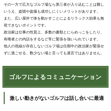
その一方で広大なゴルフ場なら第三者が入り込むことは難し
手
の
いうえ、盗聴や盗撮も成功しにくいメリットがあります。
人
また、広い屋外で体を動かすことによるリラックス効果も無
間
性
視できないポイントです。
を
政治家は仕事の性質上、多数の書類とにらめっこをしたり、
見
抜
有権者との内話をするなど常に緊張を強いられています。
く
他人の視線が存在しないゴルフ場は任期中の政治家が緊張せ
4
ずに過ごせる、数少ない場と言っても過言ではありません。
ゴ
ル
フ
を
楽
ゴルフによるコミュニケーション
し
め
る
政
激しい動きがないゴルフは話し合いに最適
治
家
が