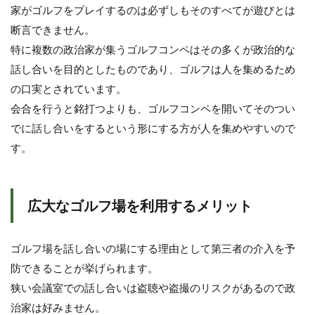
フ
家がゴルフをプレイするのは必ずしもそのすべてが遊びとは
に
断言できません。
よ
る
特に複数の政治家が集うゴルフコンペはその多くが政治的な
コ
話し合いを目的としたものであり、ゴルフは人を集めるため
ミ
ュ
の口実とされています。
ニ
会合を行うと銘打つよりも、ゴルフコンペを開いてそのつい
ケ
でに話し合いをするという形にする方が人を集めやすいので
ー
シ
す。
ョ
ン
3
広大なゴルフ場を利用するメリット
プ
レ
イ
ス
ゴルフ場を話し合いの場にする理由として第三者の介入を予
タ
防できることが挙げられます。
イ
ル
狭い会議室での話し合いは盗聴や盗撮のリスクがあるので政
で
治家は好みません。
相