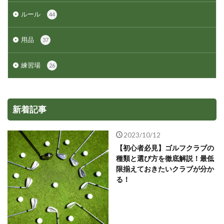
ルール
44
用品
37
練習場
26
新着記事
2023/10/12
【初心者必見】ゴルフクラブの
種類と選び方を徹底解説！最低
限揃えておきたいクラブが分か
る！