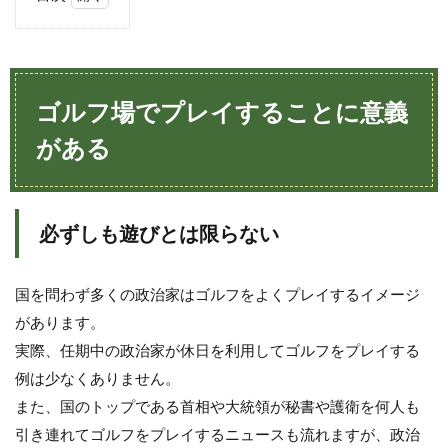
1
ゴ
ル
フ
場
ゴルフ場でプレイすることに意義
で
プ
がある
レ
イ
す
る
必ずしも遊びとは限らない
こ
と
に
意
国を問わず多くの政治家はゴルフをよくプレイするイメージ
義
があります。
が
あ
実際、任期中の政治家が休日を利用してゴルフをプレイする
る
例は少なくありません。
2
また、国のトップである首相や大統領が秘書や護衛を何人も
ゴ
引き連れてゴルフをプレイするニュースも流れますが、政治
ル