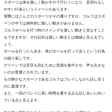
自
スポーツは体を激しく動かすので汗だくになり、息切れもし
国
やすい行為というイメージがあります。
の
繁
実際にほとんどのスポーツがその通りですが、ゴルフはスポ
栄
ーツの中では例外的に激しい動きがありません。
を
可
ゴルフボールを打つ時のスイングを激しい動きと見なすこと
能
もできますが、それ以外は激しい動きとは無縁と言えるでし
に
す
ょう。
る
ボールを打ったら歩き、再びボールを打って歩くという行為
の繰り返しです。
グリーンでは芝目を読むために意識を集中させ、声も出さな
いのが普通とされています。
もの静かなスポーツであるゴルフはプレイしながら話し合う
のに最適です。
また、一回のプレイに長い時間を要する点も話し合いに向い
ている点と言えます。