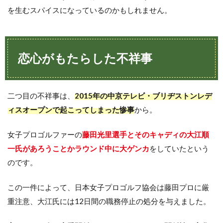
事
を生むスパイスになっているのかもしれません。
5
不
祥
事
恋心がもたらした不祥事
に
め
げ
ず
二つ目の不祥事は、
2015年の中京テレビ・ブリヂストンレデ
に
歩
ィスオープンで起こってしまった惨事
から。
む
女
女子プロゴルファーの
子
藤田光里選手とそのキャディの大江順
プ
一氏があろうことかラウンド中に大ゲンカ
をしていたという
ロ
のです。
ゴ
ル
フ
この一件によって、日本女子プロゴルフ協会は藤田プロに厳
ァ
ー
重注意、大江氏には12日間の職務停止の処分を与えました。
た
ち