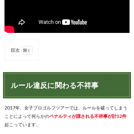
目次
1
ル
ー
ル
違
ルール違反に関わる不祥事
反
に
関
わ
2017年、女子プロゴルフツアーでは、ルールを破ってしまう
る
不
ことによって何らかの
ペナルティが課される不祥事が計12件
祥
起こっています。
事