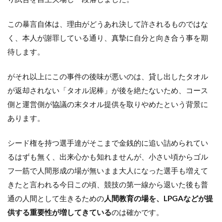
この暴言自体は、理由がどうあれ決して許されるものではな
く、本人が謝罪している通り、真摯に自分と向き合う事を期
待します。
がそれ以上にこの事件の後味が悪いのは、貸し出したタオル
が返却されない「タオル泥棒」が後を絶たないため、コース
側と運営側が協議の末タオル提供を取りやめたという背景に
あります。
シード権を持つ選手達がそこまで金銭的に追い詰められてい
るはずも無く、出来心かも知れませんが、小さい頃からゴル
フ一筋で人間形成の場が無いまま大人になった選手も増えて
きたと言われる今日この頃、競技の第一線から退いた後も普
通の人間として生きるための
人間教育の場を、LPGAなどが提
供する重要性が増してきている
のは確かです。