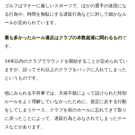
2
ゴルフはマナーに厳しいスポーツで、ほかの選手の迷惑にな
恋
る行為や、時間を無駄にする遅延行為などに対して細かなル
心
が
ールが定められています。
も
た
最も多かったルール違反はクラブの本数超過に関わるもの
で
ら
し
す。
た
不
14本以内のクラブでラウンドを開始することが定められてい
祥
事
ますが、誤ってそれ以上のクラブをバッグに入れてしまった
3
というものです。
稼
ぐ
他にみられる不祥事では、天候不順によって設けられた特別
人
は
ルールをよく理解していなかったために、規定に反する行動
一
をしてしまうケース、クラブを前のホールに忘れてきて取り
握
り
に戻ったことによって、遅延行為とみなされてしまったケー
ゆ
スなどがあります。
え
の