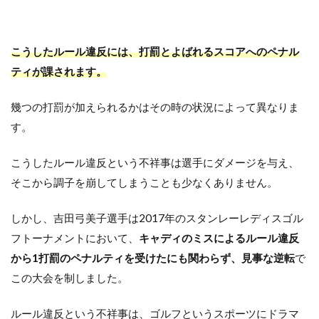
不
祥
事
こうしたルール違反には、打罰とよばれるスコアへのペナル
4
ティが課されます。
シ
ー
幾つの打罰が加えられるかはその時の状況によって異なりま
ド
権
す。
を
持
つ
こうしたルール違反という不祥事は選手にダメージを与え、
選
そこから調子を崩してしまうことも少なくありません。
手
が
暴
しかし、吉田弓美子選手は2017年のスタンレーレディスゴル
言
フトーナメントにおいて、
キャディのミスによるルール違反
を
吐
から1打罰のペナルティを受けたにも関わらず、見事な逆転
で
い
この大会を制しました。
た
不
祥
ルール違反という不祥事は、ゴルフというスポーツにドラマ