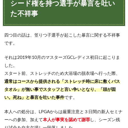
シード権を持つ選手が暴言を吐い
た不祥事
四つ目の話は、笠りつ子選手が起こした暴言に関する不祥事
です。
それは2019年10月のマスターズGCレディス初日に起こりま
した。
スタート前、ストレッチのため大浴場の脱衣場へ行った際、
通常はコースから提供される「ストレッチ時に床に敷くバス
タオル」が無い事でスタッフと言い争いとなり、「頭が固
い。死ね」と暴言を吐いた事件
です。
本人への処分は、LPGAからは厳重注意と３日間の新人セミナ
ーへの参加、加えて
本人が事実を認めて謝罪
し、シーズン残
り試合を自主欠場し一段落しました。