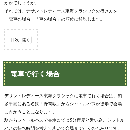
かかでしょうか。
それでは、デサントレディース東海クラシックの行き方を
「電車の場合」「車の場合」の順位に解説します。
目次
1
電
車
で
行
電車で行く場合
く
場
合
デサントレディース東海クラシックに電車で行く場合は、知
2
車
多半島にある名鉄「野間駅」からシャトルバスか徒歩で会場
で
に向かうことになります。
行
く
駅からシャトルバスで会場までは5分程度と近い為、シャトル
場
バスの待ち時間を考えて歩いて会場まで行くのもありです。
合