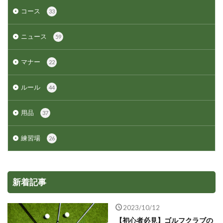
コース
33
ニュース
59
マナー
22
ルール
44
用品
37
練習場
26
新着記事
2023/10/12
【初心者必見】ゴルフクラブの