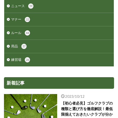
ニュース
59
マナー
22
ルール
44
用品
37
練習場
26
新着記事
2023/10/12
【初心者必見】ゴルフクラブの
種類と選び方を徹底解説！最低
限揃えておきたいクラブが分か