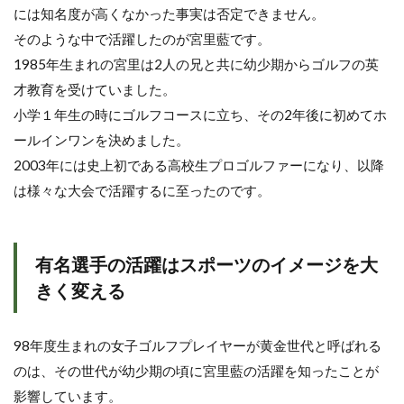
に
には知名度が高くなかった事実は否定できません。
繋
そのような中で活躍したのが宮里藍です。
が
る
1985年生まれの宮里は2人の兄と共に幼少期からゴルフの英
才教育を受けていました。
2
黄
小学１年生の時にゴルフコースに立ち、その2年後に初めてホ
金
ールインワンを決めました。
世
代
2003年には史上初である高校生プロゴルファーになり、以降
と
は様々な大会で活躍するに至ったのです。
呼
ば
れ
る
有名選手の活躍はスポーツのイメージを大
ほ
ど
きく変える
活
躍
で
98年度生まれの女子ゴルフプレイヤーが黄金世代と呼ばれる
き
る
のは、その世代が幼少期の頃に宮里藍の活躍を知ったことが
理
影響しています。
由