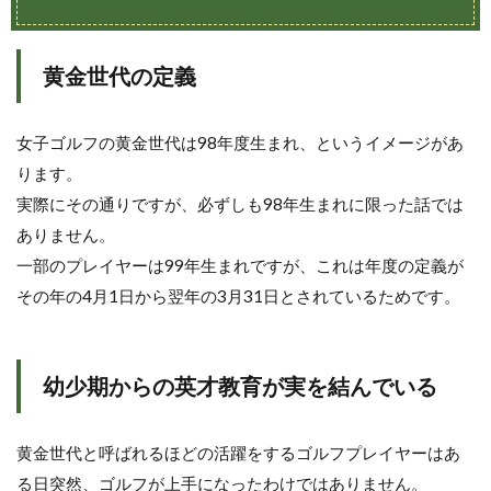
日
本
女
子
黄金世代の定義
ゴ
ル
フ
女子ゴルフの黄金世代は98年度生まれ、というイメージがあ
界
を
ります。
け
実際にその通りですが、必ずしも98年生まれに限った話では
ん
引
ありません。
す
一部のプレイヤーは99年生まれですが、これは年度の定義が
る
その年の4月1日から翌年の3月31日とされているためです。
黄
金
世
代
幼少期からの英才教育が実を結んでいる
黄金世代と呼ばれるほどの活躍をするゴルフプレイヤーはあ
る日突然、ゴルフが上手になったわけではありません。