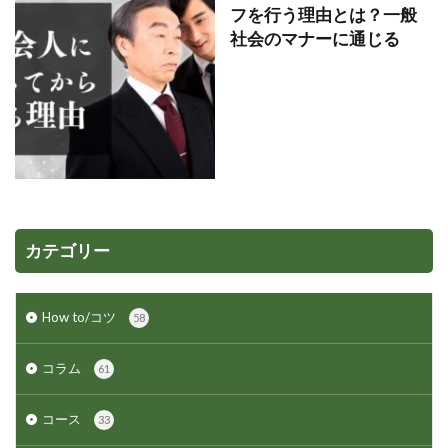
フを行う理由とは？一般
社会のマナーに通じる
カテゴリー
How to/コツ
58
コラム
61
コース
33