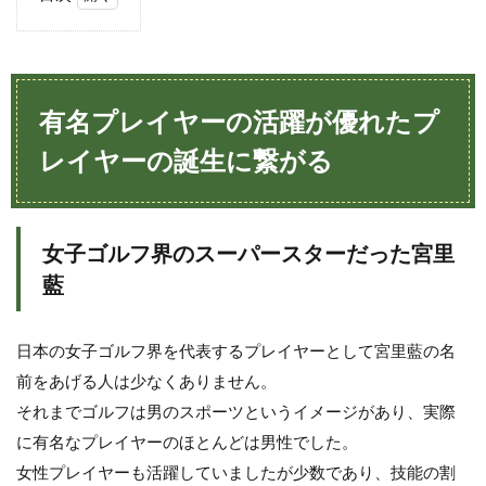
1
有
名
プ
レ
有名プレイヤーの活躍が優れたプ
イ
ヤ
レイヤーの誕生に繋がる
ー
の
活
躍
女子ゴルフ界のスーパースターだった宮里
が
優
藍
れ
た
プ
日本の女子ゴルフ界を代表するプレイヤーとして宮里藍の名
レ
イ
前をあげる人は少なくありません。
ヤ
それまでゴルフは男のスポーツというイメージがあり、実際
ー
の
に有名なプレイヤーのほとんどは男性でした。
誕
女性プレイヤーも活躍していましたが少数であり、技能の割
生