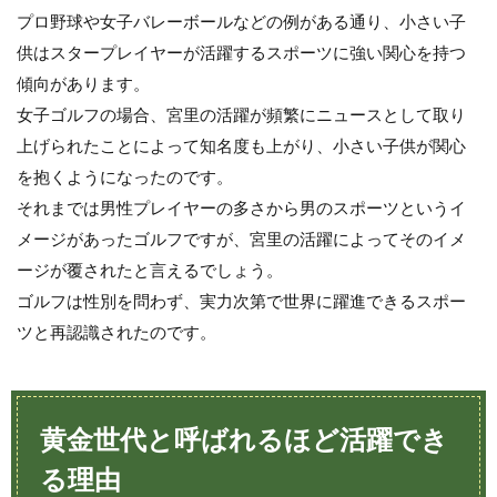
プロ野球や女子バレーボールなどの例がある通り、小さい子
3
供はスタープレイヤーが活躍するスポーツに強い関心を持つ
優
れ
傾向があります。
た
女子ゴルフの場合、宮里の活躍が頻繁にニュースとして取り
技
上げられたことによって知名度も上がり、小さい子供が関心
能
を
を抱くようになったのです。
持
それまでは男性プレイヤーの多さから男のスポーツというイ
つ
女
メージがあったゴルフですが、宮里の活躍によってそのイメ
子
ージが覆されたと言えるでしょう。
プ
レ
ゴルフは性別を問わず、実力次第で世界に躍進できるスポー
イ
ツと再認識されたのです。
ヤ
ー
に
つ
い
黄金世代と呼ばれるほど活躍でき
て
る理由
4