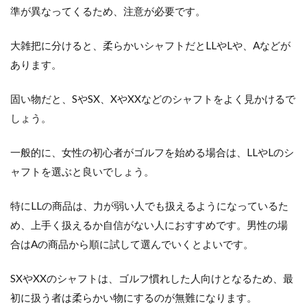
ポ
準が異なってくるため、注意が必要です。
イ
ン
大雑把に分けると、柔らかいシャフトだとLLやLや、Aなどが
ト
あります。
4
シ
ャ
固い物だと、SやSX、XやXXなどのシャフトをよく見かけるで
フ
しょう。
ト
選
び
一般的に、女性の初心者がゴルフを始める場合は、LLやLのシ
は
ャフトを選ぶと良いでしょう。
詳
し
い
特にLLの商品は、力が弱い人でも扱えるようになっているた
人
め、上手く扱えるか自信がない人におすすめです。男性の場
の
力
合はAの商品から順に試して選んでいくとよいです。
を
借
SXやXXのシャフトは、ゴルフ慣れした人向けとなるため、最
り
よ
初に扱う者は柔らかい物にするのが無難になります。
う