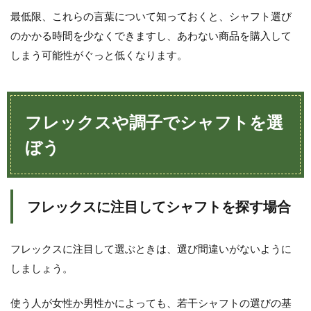
フ
を
最低限、これらの言葉について知っておくと、シャフト選び
極
のかかる時間を少なくできますし、あわない商品を購入して
め
た
しまう可能性がぐっと低くなります。
い
人
は
シ
フレックスや調子でシャフトを選
ャ
フ
ぼう
ト
の
重
さ
と
フレックスに注目してシャフトを探す場合
ス
イ
ン
フレックスに注目して選ぶときは、選び間違いがないように
グ
の
しましょう。
仕
方
使う人が女性か男性かによっても、若干シャフトの選びの基
が