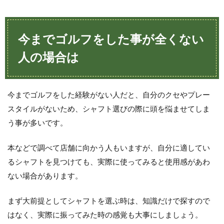
今
ま
で
ゴ
今までゴルフをした事が全くない
ル
フ
人の場合は
を
し
た
事
今までゴルフをした経験がない人だと、自分のクセやプレー
が
スタイルがないため、シャフト選びの際に頭を悩ませてしま
全
く
う事が多いです。
な
い
人
本などで調べて店舗に向かう人もいますが、自分に適してい
の
るシャフトを見つけても、実際に使ってみると使用感があわ
場
ない場合があります。
合
は
まず大前提としてシャフトを選ぶ時は、知識だけで探すので
2
フ
はなく、実際に振ってみた時の感覚も大事にしましょう。
レ