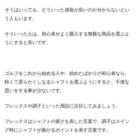
ッ
そうはいっても、どういった感覚が良いのか分からないとい
ク
ス
う人もいます。
や
調
そういった人は、初心者がよく購入する無難な商品を選ぶよ
子
で
うにすると良いです。
シ
ャ
フ
ト
を
ゴルフをこれから始める人や、始めたばかりの初心者なら、
選
ぼ
軽くて柔らかくしなるシャフトを選ぶようにすると、不便な
う
思いをする事が少ないです。
3
本
フレックスや調子といった用語に注目してみましょう。
格
的
フレックスはシャフトの硬さを表した言葉で、調子はスイン
に
ゴ
グ時にシャフトが曲がるポイントを表す言葉です。
ル