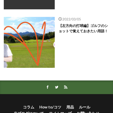
2022/03/05
【左方向の打球編】ゴルフのシ
ョットで覚えておきたい用語！
コラム
How to/コツ
用品
ルール